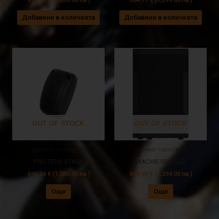
Добавяне в количката
Добавяне в количката
OUT OF STOCK
OUT OF STOCK
Активни тонколони
Активни тонколони
PROTEUS STAGE
MACKIE SRM550
690.24
€
(1,350.00 лв.)
694.85
€
(1,359.00 лв.)
Още
Още