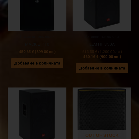
Пасивни тонколони
Активни тонколони
MACKIE IP10
LEM HP 350A
459.65
€
(899.00 лв.)
613.55
€
(1,200.00 лв.)
460.16
€
(900.00 лв.)
Добавяне в количката
Добавяне в количката
OUT OF STOCK