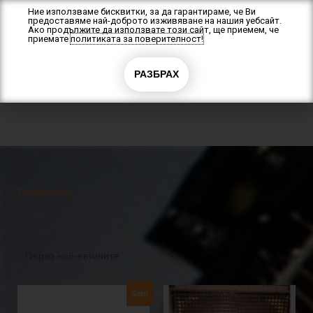
Skip
Ние използваме бисквитки, за да гарантираме, че Ви
предоставяме най-доброто изживяване на нашия уебсайт.
to
Ако продължите да използвате този сайт, ще приемем, че
content
приемате
политиката за поверителност!
РАЗБРАХ
0
0.00
€
(0.00 лв.)
Тонколони
Original
Текущата
Sale!
price
цена
was:
е: