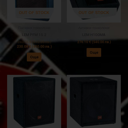
OUT OF STOCK
OUT OF STOCK
Пасивни тонколони
Активни тонколони
LEM PFM 15.2
LEM H100MA
260.76
€
(510.00 лв.)
276.10
€
(540.00 лв.)
230.08
€
(450.00 лв.)
Още
Още