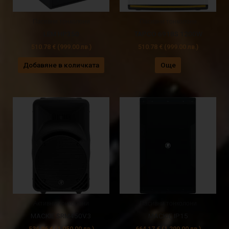
Пасивни тонколони
Пасивни тонколони
LEM HP350
TAPCO 6918S 1200W
510.78
€
(999.00 лв.)
510.78
€
(999.00 лв.)
Добавяне в количката
Още
Активни тонколони
Пасивни тонколони
MACKIE SRM450V.3
MACKIE IP15
536.86
€
(1,050.00 лв.)
664.17
€
(1,299.00 лв.)