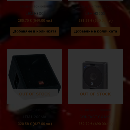
Пасивни тонколони
Пасивни тонколони
LEM H300
LEM H350S
280.70
€
(549.00 лв.)
281.21
€
(550.00 лв.)
Добавяне в количката
Добавяне в количката
OUT OF STOCK
OUT OF STOCK
Активни тонколони
Активни тонколони
LEM H200MA
CONTACT CX MKII
320.58
€
(627.00 лв.)
352.79
€
(690.00 лв.)