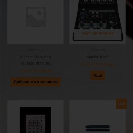
OUT OF STOCK
Миксери
Миксери
Mackie Mixer bag
Mackie Mix5
406M,808M,808S
65.96
€
(129.00 лв.)
61.36
€
(120.00 лв.)
Още
Добавяне в количката
Original
Текущат
Sale!
price
цена
was:
е:
265.36 €
152.88 €
(519.00
(299.00
лв.).
лв.).