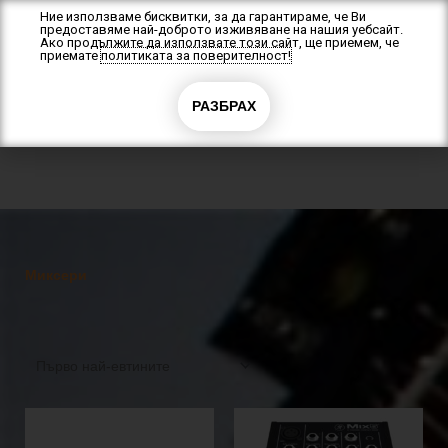
Skip
Ние използваме бисквитки, за да гарантираме, че Ви
предоставяме най-доброто изживяване на нашия уебсайт.
to
Ако продължите да използвате този сайт, ще приемем, че
content
приемате
политиката за поверителност!
РАЗБРАХ
0
0.00
€
(0.00 лв.)
Миксери