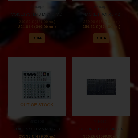
Миксери
миксери
VOICESYSTEMS MICROPAD
MACKIE PROFX8 V2
240.82
€
(471.00 лв.)
289.90
€
(567.00 лв.)
204.01
€
(399.00 лв.)
254.62
€
(498.00 лв.)
Още
Още
OUT OF STOCK
миксери
Миксери
VOICE SYSTEMS M802FX
DETON DJM800MKII FX
255.13
€
(499.00 лв.)
306.26
€
(599.00 лв.)