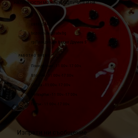
НАЛИЧНОСТИ МОЖЕ ДА ПОЛУЧИТЕ И НА:
0888204411
bozovmusic@abv.bg
гр.Пловдив, ул.Васил Друмев 5
РАБОТНО ВРЕМЕ:
Понеделник - 11:00ч.-17:00ч.
Вторник - 11:00ч.-17:00ч.
Сряда - 11:00ч.-17:00ч.
Четвъртък - 11:00ч.-17:00ч.
Петък - 11:00ч.-17:00ч.
Изпрати ни съобщение