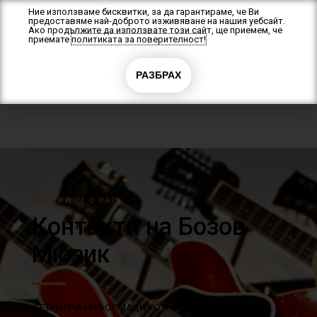
Skip
Ние използваме бисквитки, за да гарантираме, че Ви
предоставяме най-доброто изживяване на нашия уебсайт.
to
Ако продължите да използвате този сайт, ще приемем, че
content
приемате
политиката за поверителност!
РАЗБРАХ
0
0.00
€
(0.00 лв.)
СВЪРЖИ СЕ С НАС
Контакти на Бозов
Мюзик
ДЕТАЙЛНА ИНФОРМАЦИЯ ОТНОСНО ПРОДУКТИ И