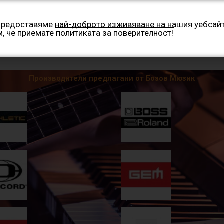
 предоставяме най-доброто изживяване на нашия уебсайт
м, че приемате
политиката за поверителност!
Категории
Производители
Контакти
Нашите 
Производители предлагани от Бозов Мюзик