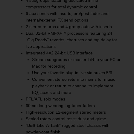
4 subgroups featuring dedicated inline
compressors for total dynamic control
6 aux sends with inserts, pre/post fader and
internal/external FX send options
2 stereo returns and 4 group outs with inserts
Dual 32-bit RMFX+™ processors featuring 24
“Gig Ready” reverbs, choruses and tap delay for
live applications
Integrated 4×2 24-bit USB interface
Stream subgroups or master L/R to your PC or
Mac for recording
Use your favorite plug-in live via auxes 5/6
Convenient stereo return to mains for music
playback or return to channel to implement
EQ, auxes and more
PFL/AFL solo modes
60mm long-wearing log-taper faders
High-resolution 12-segment stereo meters
Sealed rotary control resist dust and grime
“Built-Like-A-Tank” rugged steel chassis with
powder-coat finish