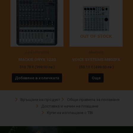
OUT OF STOCK
2-ра употреба
Миксери
MACKIE ONYX 1220
VOICE SYSTEMS M802FX
510.78
€
(999.00 лв.)
255.13
€
(499.00 лв.)
Добавяне в количката
Още
Връщане на продукт
Общи правила за ползване
Доставка и начин на плащане
Купи на изплащане с TBI