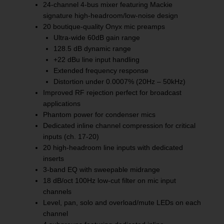
24-channel 4-bus mixer featuring Mackie
signature high-headroom/low-noise design
20 boutique-quality Onyx mic preamps
Ultra-wide 60dB gain range
128.5 dB dynamic range
+22 dBu line input handling
Extended frequency response
Distortion under 0.0007% (20Hz – 50kHz)
Improved RF rejection perfect for broadcast
applications
Phantom power for condenser mics
Dedicated inline channel compression for critical
inputs (ch. 17-20)
20 high-headroom line inputs with dedicated
inserts
3-band EQ with sweepable midrange
18 dB/oct 100Hz low-cut filter on mic input
channels
Level, pan, solo and overload/mute LEDs on each
channel