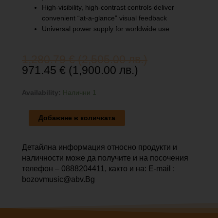
High-visibility, high-contrast controls deliver
convenient “at-a-glance” visual feedback
Universal power supply for worldwide use
Original
Текущата
1,280.79
€
(2,505.00 лв.)
price
цена
971.45
€
(1,900.00 лв.)
was:
е:
1,280.79 €
971.45 €
количество
Availability:
Налични 1
(2,505.00
(1,900.00
за
лв.).
лв.).
MACKIE
Добавяне в количката
2404
VLZ4
Детайлна информация относно продукти и
наличности може да получите и на посочения
телефон – 0888204411, както и на: E-mail :
bozovmusic@abv.Bg