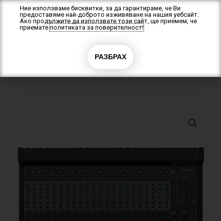
Skip
Ние използваме бисквитки, за да гарантираме, че Ви
предоставяме най-доброто изживяване на нашия уебсайт.
to
Ако продължите да използвате този сайт, ще приемем, че
content
приемате
политиката за поверителност!
0
РАЗБРАХ
0.00
€
(0.00 лв.)