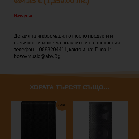
694.85
€
(1,359.00 лв.)
Изчерпан
Детайлна информация относно продукти и
наличности може да получите и на посочения
телефон – 0888204411, както и на: E-mail :
bozovmusic@abv.Bg
ХОРАТА ТЪРСЯТ СЪЩО...
Текущата
Original
Sale!
цена
price
е:
was:
971.45 €
1,288.46 €
(1,900.00
(2,520.00
лв.).
лв.).