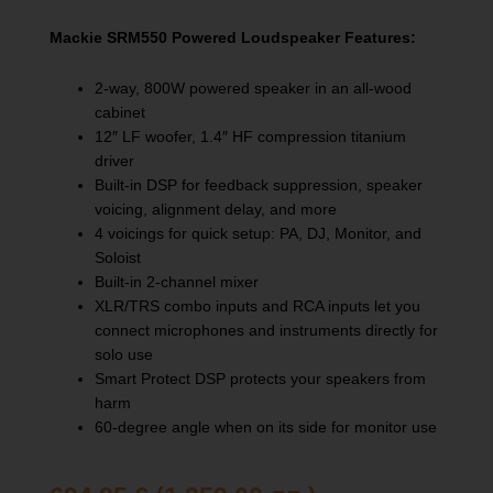
Mackie SRM550 Powered Loudspeaker Features:
2-way, 800W powered speaker in an all-wood
cabinet
12″ LF woofer, 1.4″ HF compression titanium
driver
Built-in DSP for feedback suppression, speaker
voicing, alignment delay, and more
4 voicings for quick setup: PA, DJ, Monitor, and
Soloist
Built-in 2-channel mixer
XLR/TRS combo inputs and RCA inputs let you
connect microphones and instruments directly for
solo use
Smart Protect DSP protects your speakers from
harm
60-degree angle when on its side for monitor use