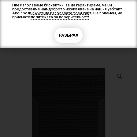
Skip
Ние използваме бисквитки, за да гарантираме, че Ви
предоставяме най-доброто изживяване на нашия уебсайт.
to
Ако продължите да използвате този сайт, ще приемем, че
content
приемате
политиката за поверителност!
0
РАЗБРАХ
0.00
€
(0.00 лв.)