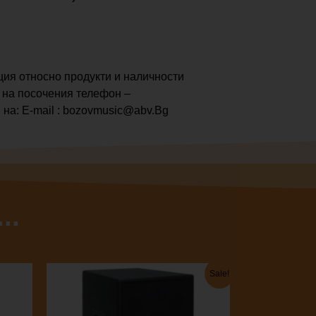
ия относно продукти и наличности
 на посочения телефон –
 на: E-mail : bozovmusic@abv.Bg
..
Текущата
Original
Sale!
цена
price
е:
was:
460.16 €
613.55 €