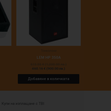
(900.00
(1,200.00
лв.).
лв.).
Тонколони
LEM HP 350A
613.55
€
(1,200.00 лв.)
460.16
€
(900.00 лв.)
Добавяне в количката
Купи на изплащане с TBI