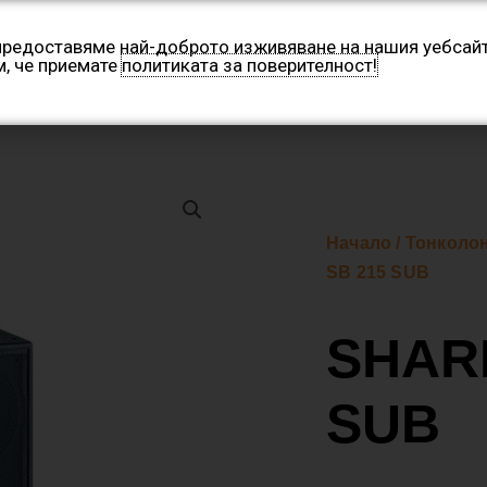
 предоставяме най-доброто изживяване на нашия уебсайт
м, че приемате
политиката за поверителност!
Категории
Производители
Контакти
Нашите 
Начало
/
Тонколо
SB 215 SUB
SHAR
SUB