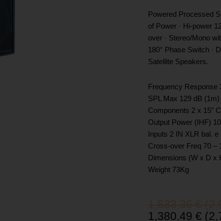
Powered Processed Su
of Power · Hi-power 1
over · Stereo/Mono with
180° Phase Switch · Dy
Satellite Speakers.
Frequency Response 3
SPL Max 129 dB (1m)
Components 2 x 15″ 
Output Power (IHF) 10
Inputs 2 IN XLR bal. e 
Cross-over Freq 70 – 
Dimensions (W x D x 
Weight 73Kg
Original
Текущата
1,533.36
€
(2,
price
цена
1,380.49
€
(2,