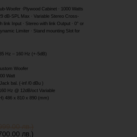
b-Woofer ·Plywood Cabinet · 1000 Watts
29 dB-SPL Max · Variable Stereo Cross-
 link Input · Stereo with link Output · 0° or
namic Limiter · Stand mounting Slot for
5 Hz – 160 Hz (+-5dB)
Custom Woofer
00 Watt
Jack bal. (-inf /0 dBu )
160 Hz @ 12dB/oct Variable
H) 486 x 810 x 890 (mm)
999.00 лв.)
700.00 лв.)