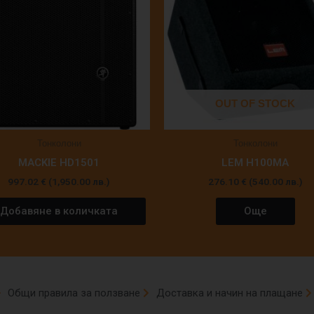
OUT OF STOCK
Тонколони
Тонколони
MACKIE HD1501
LEM H100MA
997.02
€
(1,950.00 лв.)
276.10
€
(540.00 лв.)
Добавяне в количката
Още
Общи правила за ползване
Доставка и начин на плащане