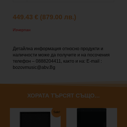
449.43
€
(879.00 лв.)
Изчерпан
Детайлна информация относно продукти и
наличности може да получите и на посочения
телефон – 0888204411, както и на: E-mail :
bozovmusic@abv.Bg
ХОРАТА ТЪРСЯТ СЪЩО...
Original
Текущата
Sale!
price
цена
was:
е:
955.60 €
802.22 €