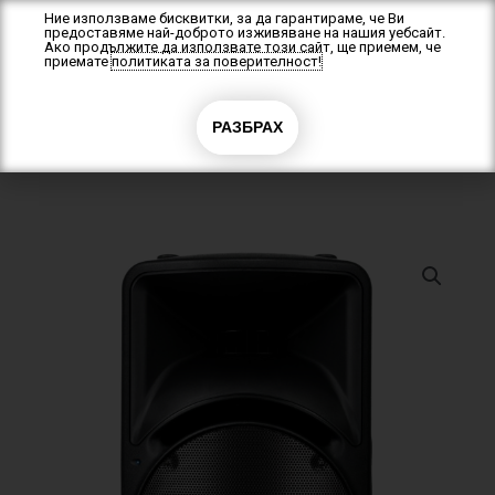
Skip
Ние използваме бисквитки, за да гарантираме, че Ви
предоставяме най-доброто изживяване на нашия уебсайт.
to
Ако продължите да използвате този сайт, ще приемем, че
content
приемате
политиката за поверителност!
0
РАЗБРАХ
0.00
€
(0.00 лв.)