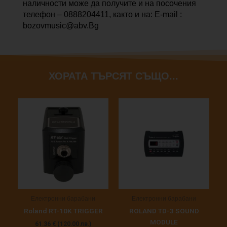
MODULE
наличности може да получите и на посочения
телефон – 0888204411, както и на: E-mail :
bozovmusic@abv.Bg
ХОРАТА ТЪРСЯТ СЪЩО...
Електронни барабани
Електронни барабани
Roland RT-10K TRIGGER
ROLAND TD-3 SOUND
MODULE
61.36
€
(120.00 лв.)