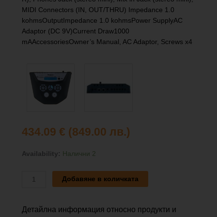
MIDI Connectors (IN, OUT/THRU) Impedance 1.0
kohmsOutputImpedance 1.0 kohmsPower SupplyAC
Adaptor (DC 9V)Current Draw1000
mAAccessoriesOwner’s Manual, AC Adaptor, Screws x4
434.09
€
(849.00 лв.)
количество
Availability:
Налични 2
за
ROLAND
Добавяне в количката
TD-
6
SOUND
Детайлна информация относно продукти и