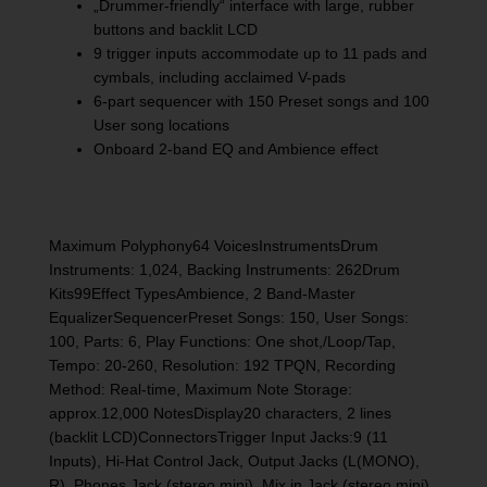
„Drummer-friendly“ interface with large, rubber
buttons and backlit LCD
9 trigger inputs accommodate up to 11 pads and
cymbals, including acclaimed V-pads
6-part sequencer with 150 Preset songs and 100
User song locations
Onboard 2-band EQ and Ambience effect
Maximum Polyphony64 VoicesInstrumentsDrum
Instruments: 1,024, Backing Instruments: 262Drum
Kits99Effect TypesAmbience, 2 Band-Master
EqualizerSequencerPreset Songs: 150, User Songs:
100, Parts: 6, Play Functions: One shot,/Loop/Tap,
Tempo: 20-260, Resolution: 192 TPQN, Recording
Method: Real-time, Maximum Note Storage:
approx.12,000 NotesDisplay20 characters, 2 lines
(backlit LCD)ConnectorsTrigger Input Jacks:9 (11
Inputs), Hi-Hat Control Jack, Output Jacks (L(MONO),
R), Phones Jack (stereo mini), Mix in Jack (stereo mini),