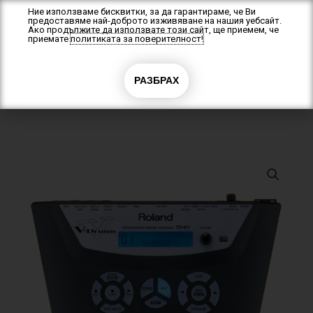
Skip
Ние използваме бисквитки, за да гарантираме, че Ви
предоставяме най-доброто изживяване на нашия уебсайт.
to
Ако продължите да използвате този сайт, ще приемем, че
content
приемате
политиката за поверителност!
0
РАЗБРАХ
0.00
€
(0.00 лв.)