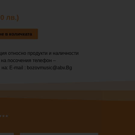
0 лв.)
е в количката
ия относно продукти и наличности
 на посочения телефон –
 на: E-mail : bozovmusic@abv.Bg
..