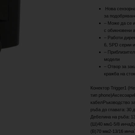
Нова сензорна
за подобряван
– Може да се и
с обикновени 
– Работи дире
6, SPD серии 
– Приблизител
модели
– Отвор за зак
кражба на сто
Конектор Trigger1 (H
тип phone)Аксесоари
кабелРъководство за
ръба до главата: 30 д
Дебелина на ръба: 1
(Ш)40 мм1-5/8 инчаД
(В)70 мм2-13/16 инча