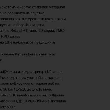
 система и корпус от по-лек материал
е на реакцията на спусъка
зползва както с мрежести кожи, така и
акустични барабанни кожи
ктно с Roland V-Drums TD серии, TMC-
и HPD серии
но 10% по-малък от предишните
лючване Kensington за защита от
ки
ead)Жак за изход за тригер (1/4-инчов
Ръководство за употреба, свързващ
 монтажВисочина от горния ръб на
о 36 мм / 1-3/16 до 1-7/16 инча,
3 мм / 9/16 инчаРазмер и теглоШирина
ълбочина (Д)110 мм4-3/8 инчаВисочина
Тегло90 г