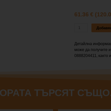
61.36
€
(120.0
количество
Добавян
за
Roland
Детайлна информац
RT-
може да получите и
10K
0888204411, както и
TRIGGER
ОРАТА ТЪРСЯТ СЪЩО.