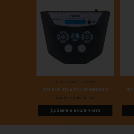
Електронни барабани
ROLAND TD-6 SOUND MODULE
RO
434.09
€
(849.00 лв.)
Добавяне в количката