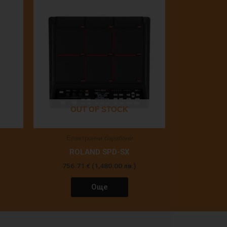
OUT OF STOCK
Електронни барабани
ROLAND SPD-SX
756.71
€
(1,480.00 лв.)
Още