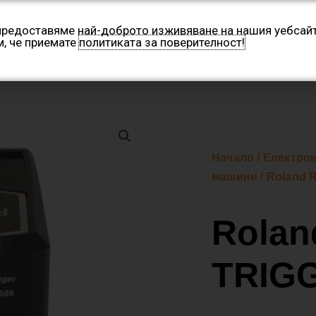
 предоставяме най-доброто изживяване на нашия уебсайт
м, че приемате
политиката за поверителност!
Категории
Производители
Контакти
Нашите 
Начало
/
Електро
машини
/ Roland 
Rolan
TRIG