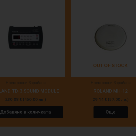
OUT OF STOCK
Електронни барабани
Електронни барабани
LAND TD-3 SOUND MODULE
ROLAND MH-12
230.08
€
(450.00 лв.)
29.14
€
(57.00 лв.)
Добавяне в количката
Още