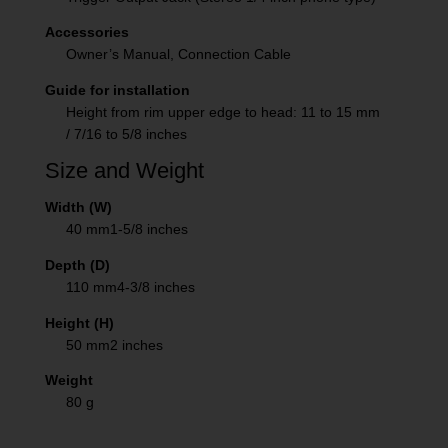
Accessories
Owner’s Manual, Connection Cable
Guide for installation
Height from rim upper edge to head: 11 to 15 mm
/ 7/16 to 5/8 inches
Size and Weight
Width (W)
40 mm
1-5/8 inches
Depth (D)
110 mm
4-3/8 inches
Height (H)
50 mm
2 inches
Weight
80 g