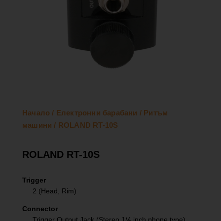
Начало
/
Електронни барабани
/
Ритъм
машини
/ ROLAND RT-10S
ROLAND RT-10S
Trigger
2 (Head, Rim)
Connector
Trigger Output Jack (Stereo 1/4 inch phone type)