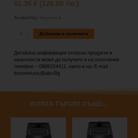
61.36
€
(120.00 лв.)
количество
Availability:
Налични 6
за
ROLAND
Добавяне в количката
RT-
10S
Детайлна информация относно продукти и
наличности може да получите и на посочения
телефон – 0888204411, както и на: E-mail :
bozovmusic@abv.Bg
ХОРАТА ТЪРСЯТ СЪЩО...