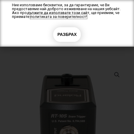
Skip
Ние използваме бисквитки, за да гарантираме, че Ви
предоставяме най-доброто изживяване на нашия уебсайт.
to
Ако продължите да използвате този сайт, ще приемем, че
content
приемате
политиката за поверителност!
0
РАЗБРАХ
0.00
€
(0.00 лв.)