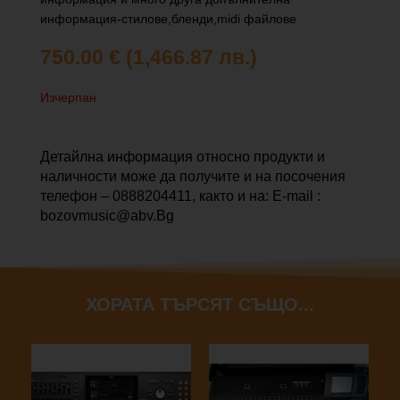
информация-стилове,бленди,midi файлове
750.00
€
(1,466.87 лв.)
Изчерпан
Детайлна информация относно продукти и
наличности може да получите и на посочения
телефон – 0888204411, както и на: E-mail :
bozovmusic@abv.Bg
ХОРАТА ТЪРСЯТ СЪЩО...