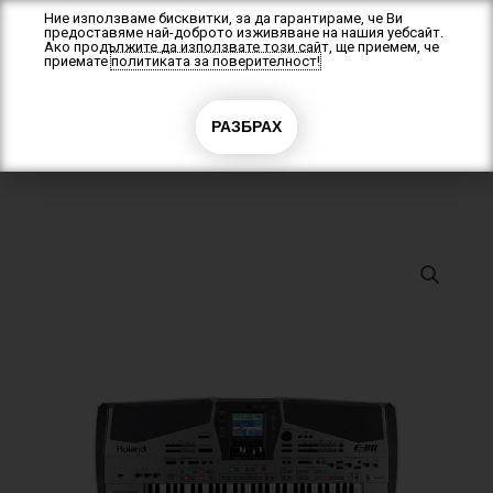
Skip
Ние използваме бисквитки, за да гарантираме, че Ви
предоставяме най-доброто изживяване на нашия уебсайт.
to
Ако продължите да използвате този сайт, ще приемем, че
content
приемате
политиката за поверителност!
0
РАЗБРАХ
0.00
€
(0.00 лв.)