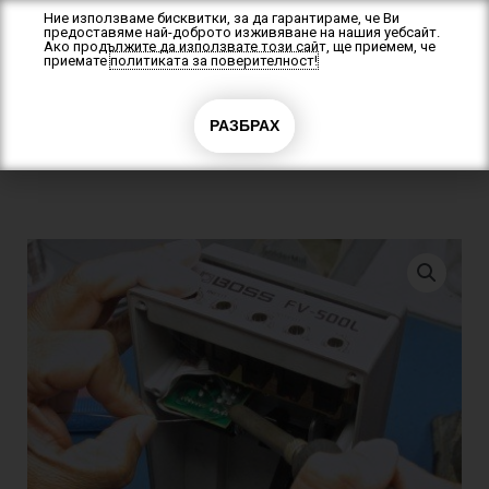
Skip
Ние използваме бисквитки, за да гарантираме, че Ви
предоставяме най-доброто изживяване на нашия уебсайт.
to
Ако продължите да използвате този сайт, ще приемем, че
content
приемате
политиката за поверителност!
0
РАЗБРАХ
0.00
€
(0.00 лв.)