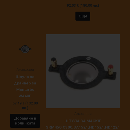
92.03
€
(180.00 лв.)
Още
Аксесоари
Шпула за
драйвер за
Montarbo
W440P
67.49
€
(132.00
лв.)
Аксесоари
Добавяне в
ШПУЛА ЗА MACKIE
количката
SRM450,C300,SA1521,HD1521.HD1221