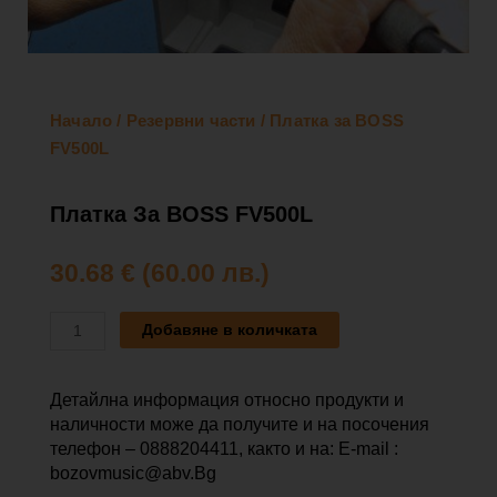
Начало
/
Резервни части
/ Платка за BOSS
FV500L
Платка За BOSS FV500L
30.68
€
(60.00 лв.)
количество
Добавяне в количката
за
Платка
за
Детайлна информация относно продукти и
BOSS
наличности може да получите и на посочения
FV500L
телефон – 0888204411, както и на: E-mail :
bozovmusic@abv.Bg