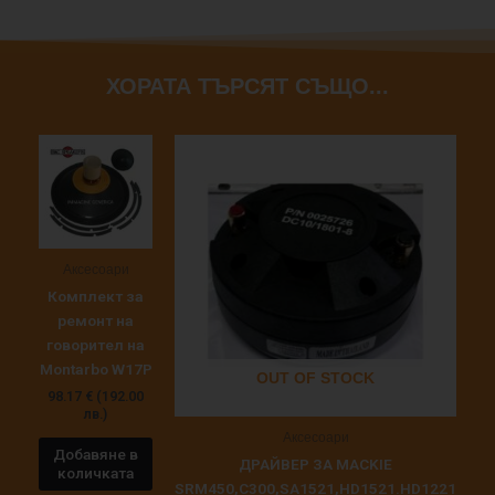
ХОРАТА ТЪРСЯТ СЪЩО...
Аксесоари
Комплект за
ремонт на
говорител на
Montarbo W17P
OUT OF STOCK
98.17
€
(192.00
лв.)
Аксесоари
Добавяне в
ДРАЙВЕР ЗА MACKIE
количката
SRM450,C300,SA1521,HD1521.HD1221