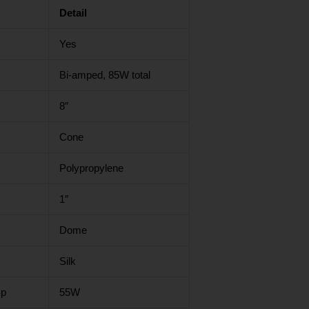
Detail
Yes
Bi-amped, 85W total
8″
Cone
Polypropylene
1″
Dome
Silk
mp
55W