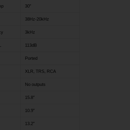
mp
30″
38Hz-20kHz
cy
3kHz
L
113dB
Ported
XLR, TRS, RCA
No outputs
15.8″
10.9″
13.2″