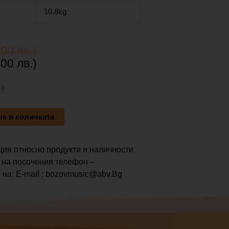
10.8kg
00 лв.)
00 лв.)
 4
е в количката
ия относно продукти и наличности
 на посочения телефон –
 на: E-mail : bozovmusic@abv.Bg