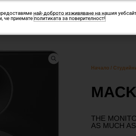
 предоставяме най-доброто изживяване на нашия уебсайт
м, че приемате
политиката за поверителност!
Категории
Производители
Контакти
Нашите 
Начало
/
Студийн
MACK
THE MONITO
AS MUCH AS