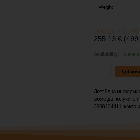
Weight
Original
Текущата
306.26
€
(599.
price
цена
255.13
€
(499.
was:
е:
306.26 €
255.13 €
количество
Availability:
Налични
(599.00
(499.00
за
лв.).
лв.).
MACKIE
Добавян
MR8MK3
Детайлна информац
може да получите и
0888204411, както и