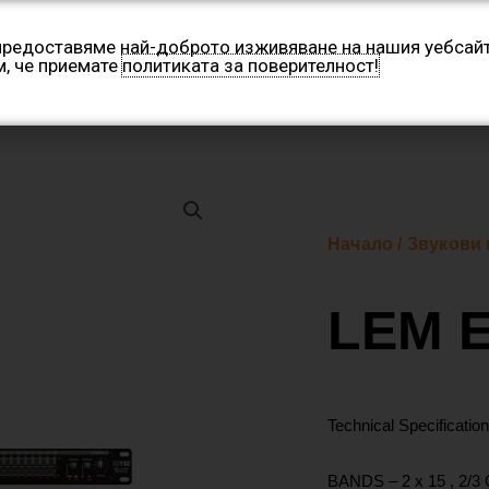
 предоставяме най-доброто изживяване на нашия уебсайт
м, че приемате
политиката за поверителност!
Категории
Производители
Контакти
Нашите 
Начало
/
Звукови
LEM 
Technical Specification
BANDS – 2 x 15 , 2/3