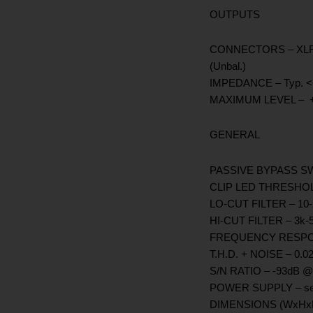
OUTPUTS
CONNECTORS – XLR-M 
(Unbal.)
IMPEDANCE – Typ. 
MAXIMUM LEVEL – 
GENERAL
PASSIVE BYPASS S
CLIP LED THRESHOLD 
LO-CUT FILTER – 10-
HI-CUT FILTER – 3k-
FREQUENCY RESPONS
T.H.D. + NOISE – 0.
S/N RATIO – -93dB 
POWER SUPPLY – see 
DIMENSIONS (WxHxD)