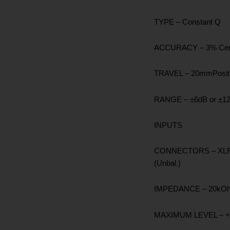
TYPE – Constant Q
ACCURACY – 3% Cent
TRAVEL – 20mmPositi
RANGE – ±6dB or ±12d
INPUTS
CONNECTORS – XLR-F 
(Unbal.)
IMPEDANCE – 20kOhm
MAXIMUM LEVEL – +