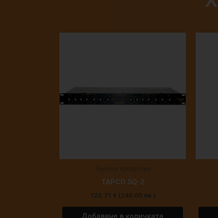
Х
Звукови процесори
TAPCO SQ-2
122.71
€
(240.00 лв.)
Добавяне в количката