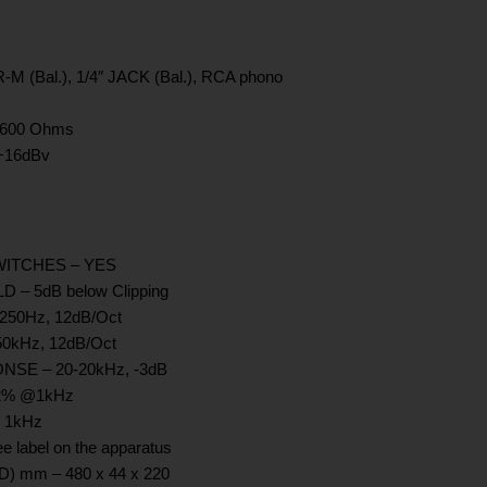
(Bal.), 1/4″ JACK (Bal.), RCA phono
<600 Ohms
+16dBv
WITCHES – YES
– 5dB below Clipping
250Hz, 12dB/Oct
50kHz, 12dB/Oct
E – 20-20kHz, -3dB
02% @1kHz
@ 1kHz
label on the apparatus
 mm – 480 x 44 x 220