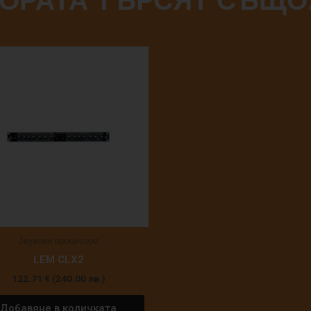
ОРАТА ТЪРСЯТ СЪЩО.
Звукови процесори
LEM CLX2
122.71
€
(240.00 лв.)
Добавяне в количката