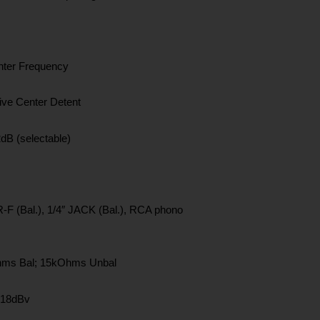
er Frequency
ve Center Detent
B (selectable)
(Bal.), 1/4″ JACK (Bal.), RCA phono
s Bal; 15kOhms Unbal
18dBv