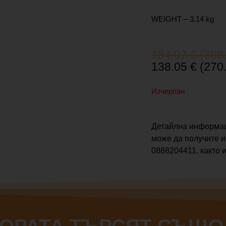
WEIGHT – 3.14 kg
Original
Текущата
184.07
€
(360.
price
цена
138.05
€
(270.
was:
е:
184.07 €
138.05 €
Изчерпан
(360.00
(270.00
лв.).
лв.).
Детайлна информац
може да получите и
0888204411, както и