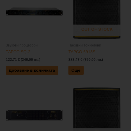
OUT OF STOCK
Звукови процесори
Пасивни тонколони
TAPCO SQ-2
TAPCO 6918S
122.71
€
(240.00 лв.)
383.47
€
(750.00 лв.)
Добавяне в количката
Още