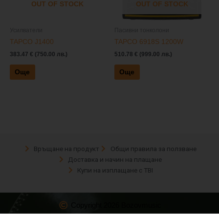
OUT OF STOCK
OUT OF STOCK
Усилватели
Пасивни тонколони
TAPCO J1400
TAPCO 6918S 1200W
383.47
€
(750.00 лв.)
510.78
€
(999.00 лв.)
Още
Още
Връщане на продукт
Общи правила за ползване
Доставка и начин на плащане
Купи на изплащане с TBI
Copyright 2026 Bozovmusic
Изработка на онлайн магазин
–
WebsiteBuilderBG