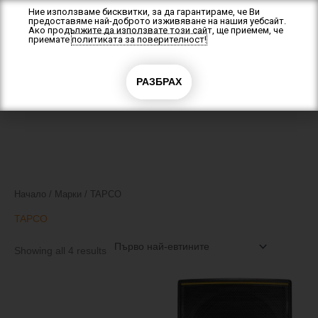
Skip
Ние използваме бисквитки, за да гарантираме, че Ви
предоставяме най-доброто изживяване на нашия уебсайт.
to
Ако продължите да използвате този сайт, ще приемем, че
content
приемате
политиката за поверителност!
0
РАЗБРАХ
0.00
€
(0.00 лв.)
Sorted
Начало
/ Марки / TAPCO
by
price:
low
TAPCO
to
high
Showing all 4 results