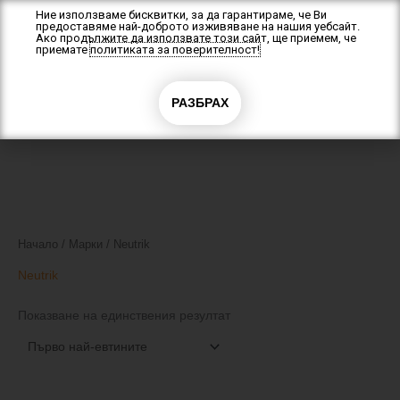
Skip
Ние използваме бисквитки, за да гарантираме, че Ви
предоставяме най-доброто изживяване на нашия уебсайт.
to
Ако продължите да използвате този сайт, ще приемем, че
content
приемате
политиката за поверителност!
0
РАЗБРАХ
0.00
€
(0.00 лв.)
Начало
/ Марки / Neutrik
Neutrik
Показване на единствения резултат